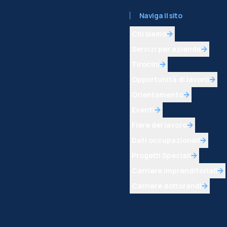
Naviga il sito
Chi siamo
Servizi per aziende
Tirocini
Opportunità di lavoro
Orientamento
Eventi
Fiere del lavoro
Dati occupazionali
Progetti Speciali
Carriere imprenditoriali
Carriere dottorandi