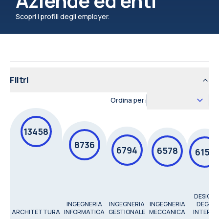
Aziende ed enti
Scopri i profili degli employer.
Filtri
Ordina per:
13458
8736
6794
6578
6154
DESIGN
INGEGNERIA
INGEGNERIA
INGEGNERIA
DEGLI
ARCHITETTURA
INFORMATICA
GESTIONALE
MECCANICA
INTERNI