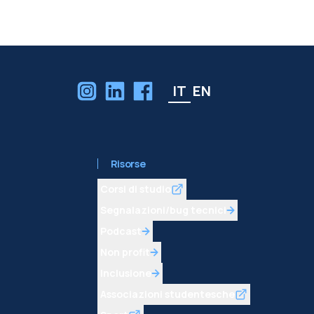
IT
EN
Risorse
Corsi di studio
Segnalazioni/bug tecnici
Podcast
Non profit
Inclusione
Associazioni studentesche