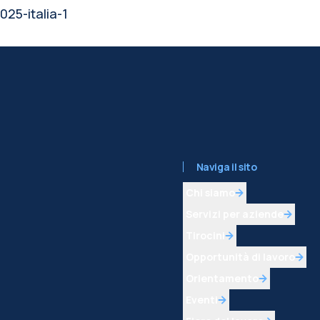
025-italia-1
Naviga il sito
Chi siamo
Servizi per aziende
Tirocini
Opportunità di lavoro
Orientamento
Eventi