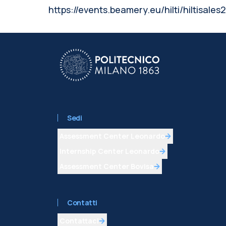
https://events.beamery.eu/hilti/hiltisales2
Sedi
Assessment Center Leonardo
Internship Center Leonardo
Assessment Center Bovisa
Contatti
Contattaci