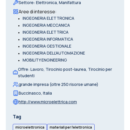
Settore
:
Elettronica, Manifattura
Aree di interesse
:
•
INGEGNERIA ELETTRONICA
•
INGEGNERIA MECCANICA
•
INGEGNERIA ELETTRICA
•
INGEGNERIA INFORMATICA
•
INGEGNERIA GESTIONALE
•
INGEGNERIA DELL'AUTOMAZIONE
•
MOBILITY ENGINEERING
Offre
:
Lavoro, Tirocinio post-laurea, Tirocinio per
studenti
grande impresa (oltre 250 risorse umane)
Buccinasco
,
Italia
http://www.microelettrica.com
Tag
microelettronica
materiali per l’elettronica