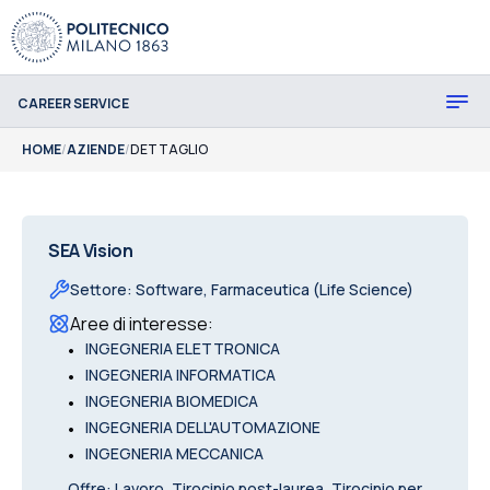
CAREER SERVICE
HOME
/
AZIENDE
/
DETTAGLIO
SEA Vision
Settore
:
Software, Farmaceutica (Life Science)
Aree di interesse
:
•
INGEGNERIA ELETTRONICA
•
INGEGNERIA INFORMATICA
•
INGEGNERIA BIOMEDICA
•
INGEGNERIA DELL'AUTOMAZIONE
•
INGEGNERIA MECCANICA
Offre
:
Lavoro, Tirocinio post-laurea, Tirocinio per