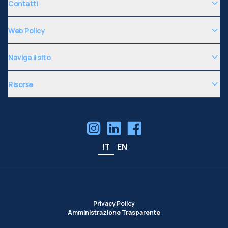
Contatti
Web Policy
Naviga il sito
Risorse
IT
EN
©
2024
| Sede legale: Piazza Leonardo da Vinci, 32 - 20133 Milano | P.IVA
04376620151 C.F. 80057930150
Privacy Policy
Amministrazione Trasparente