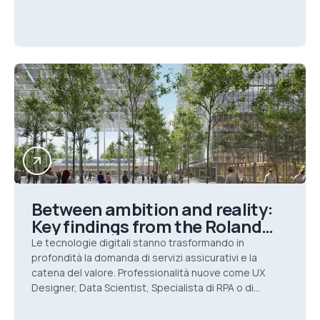
Between ambition and reality:
Key findings from the Roland
Berger HR Trends Survey 2017
Le tecnologie digitali stanno trasformando in
profondità la domanda di servizi assicurativi e la
catena del valore. Professionalità nuove come UX
Designer, Data Scientist, Specialista di RPA o di
Artificial Intelligence devono essere
progressivamente inte