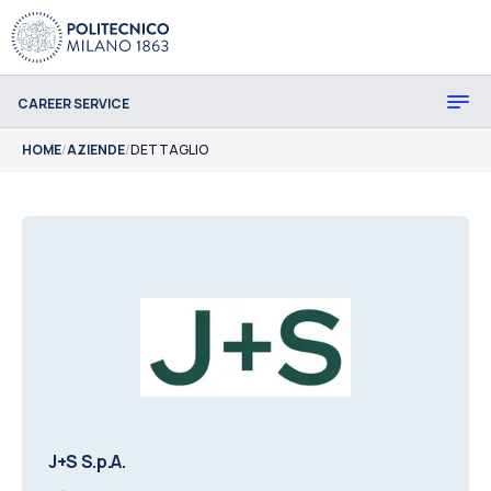
CAREER SERVICE
HOME
/
AZIENDE
/
DETTAGLIO
J+S S.p.A.