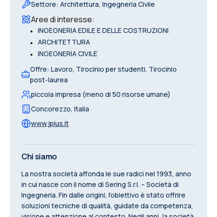
Settore
:
Architettura, Ingegneria Civile
Aree di interesse
:
•
INGEGNERIA EDILE E DELLE COSTRUZIONI
•
ARCHITETTURA
•
INGEGNERIA CIVILE
Offre
:
Lavoro, Tirocinio per studenti, Tirocinio
post-laurea
piccola impresa (meno di 50 risorse umane)
Concorezzo
,
Italia
www.jpius.it
Chi siamo
La nostra società affonda le sue radici nel 1993, anno
in cui nasce con il nome di Sering S.r.l. – Società di
Ingegneria. Fin dalle origini, l’obiettivo è stato offrire
soluzioni tecniche di qualità, guidate da competenza,
visione e attenzione al contesto. Negli anni, la società