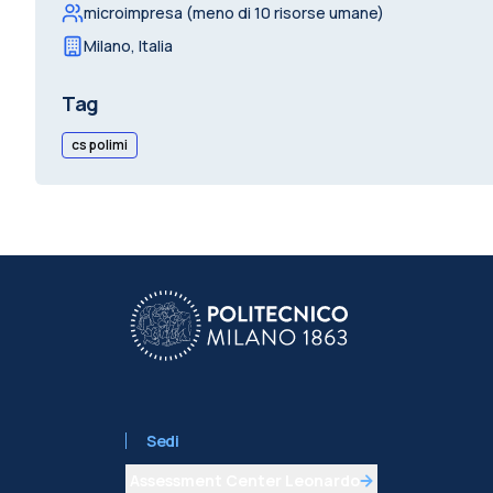
microimpresa (meno di 10 risorse umane)
Milano
,
Italia
Tag
cs polimi
Sedi
Assessment Center Leonardo