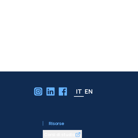
IT
EN
Risorse
Corsi di studio