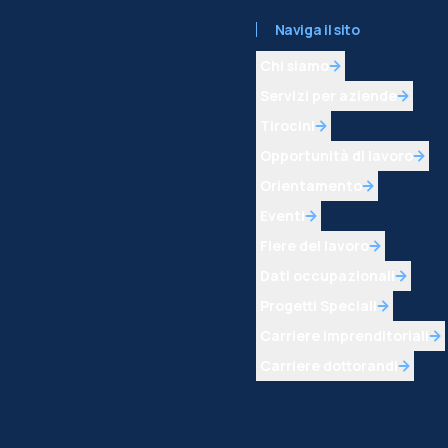
Naviga il sito
Chi siamo
Servizi per aziende
Tirocini
Opportunità di lavoro
Orientamento
Eventi
Fiere del lavoro
Dati occupazionali
Progetti Speciali
Carriere imprenditoriali
Carriere dottorandi