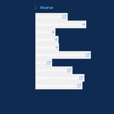
Risorse
Corsi di studio
Segnalazioni/bug tecnici
Podcast
Non profit
Inclusione
Associazioni studentesche
Sport
Passion in Action
Mobilità internazionale
Benessere psicologico