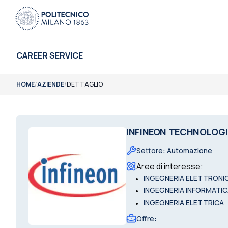
CAREER SERVICE
HOME
/
AZIENDE
/
DETTAGLIO
INFINEON TECHNOLOGIES
Settore
:
Automazione
Aree di interesse
:
•
INGEGNERIA ELETTRONI
•
INGEGNERIA INFORMATI
•
INGEGNERIA ELETTRICA
Offre
: