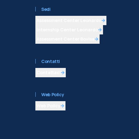
Sedi
Assessment Center Leonardo
Internship Center Leonardo
Assessment Center Bovisa
Contatti
Contattaci
Web Policy
Web Policy