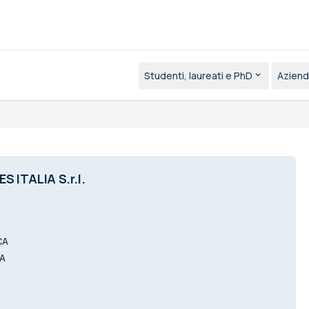
Studenti, laureati e PhD
Aziend
 ITALIA S.r.l.
CA
CA