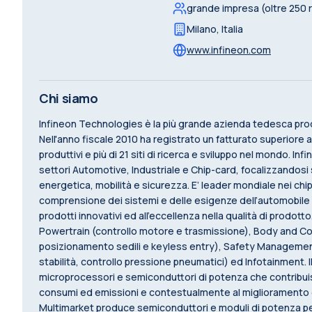
grande impresa (oltre 250 
Milano
,
Italia
www.infineon.com
Chi siamo
Infineon Technologies è la più grande azienda tedesca produ
Nell'anno fiscale 2010 ha registrato un fatturato superiore ai 
produttivi e più di 21 siti di ricerca e sviluppo nel mondo. I
settori Automotive, Industriale e Chip-card, focalizzandosi 
energetica, mobilità e sicurezza. E’ leader mondiale nei chip
comprensione dei sistemi e delle esigenze dell’automobile 
prodotti innovativi ed all’eccellenza nella qualità di prodott
Powertrain (controllo motore e trasmissione), Body and Co
posizionamento sedili e keyless entry), Safety Management 
stabilità, controllo pressione pneumatici) ed Infotainment. 
microprocessori e semiconduttori di potenza che contribuisco
consumi ed emissioni e contestualmente al miglioramento de
Multimarket produce semiconduttori e moduli di potenza per 