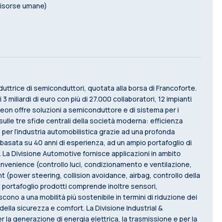
risorse umane)
ttrice di semiconduttori, quotata alla borsa di Francoforte.
3 miliardi di euro con più di 27.000 collaboratori, 12 impianti
nfineon offre soluzioni a semiconduttore e di sistema per i
sulle tre sfide centrali della società moderna: efficienza
 per l’industria automobilistica grazie ad una profonda
basata su 40 anni di esperienza, ad un ampio portafoglio di
o. La Divisione Automotive fornisce applicazioni in ambito
nvenience (controllo luci, condizionamento e ventilazione,
(power steering, collision avoidance, airbag, controllo della
Il portafoglio prodotti comprende inoltre sensori,
no a una mobilità più sostenibile in termini di riduzione dei
lla sicurezza e comfort. La Divisione Industrial &
la generazione di energia elettrica, la trasmissione e per la