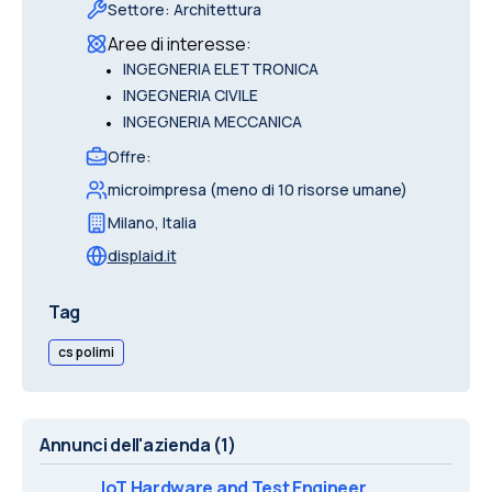
Settore
:
Architettura
Aree di interesse
:
•
INGEGNERIA ELETTRONICA
•
INGEGNERIA CIVILE
•
INGEGNERIA MECCANICA
Offre
:
microimpresa (meno di 10 risorse umane)
Milano
,
Italia
displaid.it
Tag
cs polimi
Annunci dell'azienda
(1)
IoT Hardware and Test Engineer