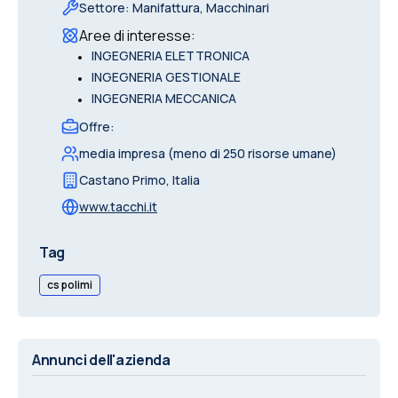
Settore
:
Manifattura, Macchinari
Aree di interesse
:
•
INGEGNERIA ELETTRONICA
•
INGEGNERIA GESTIONALE
•
INGEGNERIA MECCANICA
Offre
:
media impresa (meno di 250 risorse umane)
Castano Primo
,
Italia
www.tacchi.it
Tag
cs polimi
Annunci dell'azienda