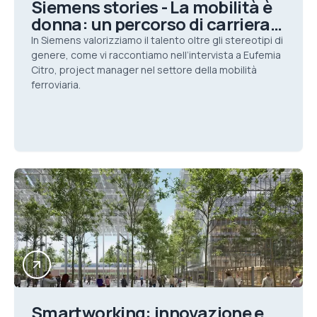
Siemens stories - La mobilità è
donna: un percorso di carriera
al di sopra degli stereotipi di
In Siemens valorizziamo il talento oltre gli stereotipi di
genere
genere, come vi raccontiamo nell’intervista a Eufemia
Citro, project manager nel settore della mobilità
ferroviaria.
Smartworking: innovazione e