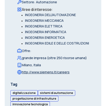
Settore
:
Automazione
Aree di interesse
:
•
INGEGNERIA DELL'AUTOMAZIONE
•
INGEGNERIA MECCANICA
•
INGEGNERIA ELETTRICA
•
INGEGNERIA INFORMATICA
•
INGEGNERIA ENERGETICA
•
INGEGNERIA EDILE E DELLE COSTRUZIONI
Offre
:
grande impresa (oltre 250 risorse umane)
Milano
,
Italia
http://www.siemens.it/careers
Tag
digitalizzazione
sistemi di automazione
progettazione di infrastrutture
innovazione tecnologica