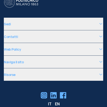
Sedi
Contatti
Web Policy
Naviga il sito
Risorse
IT
EN