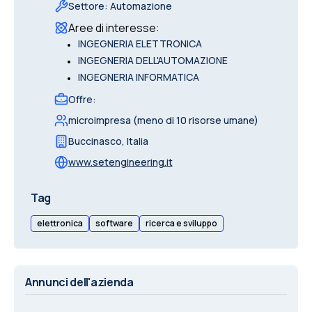
Settore
:
Automazione
Aree di interesse
:
•
INGEGNERIA ELETTRONICA
•
INGEGNERIA DELL'AUTOMAZIONE
•
INGEGNERIA INFORMATICA
Offre
:
microimpresa (meno di 10 risorse umane)
Buccinasco
,
Italia
www.setengineering.it
Tag
elettronica
software
ricerca e sviluppo
Annunci dell'azienda