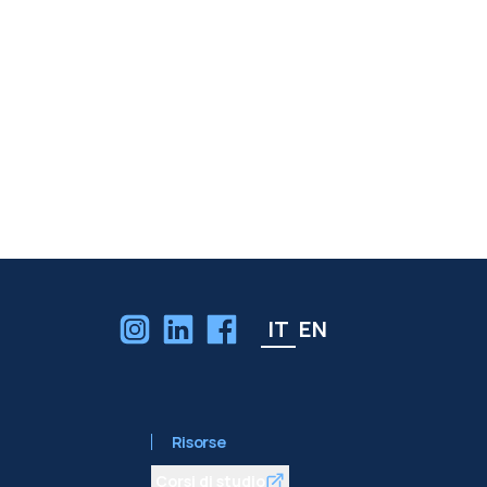
IT
EN
Risorse
Corsi di studio