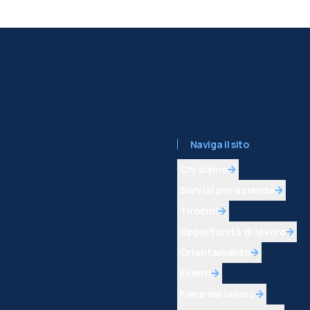
Naviga il sito
Chi siamo
Servizi per aziende
Tirocini
Opportunità di lavoro
Orientamento
Eventi
Fiere del lavoro