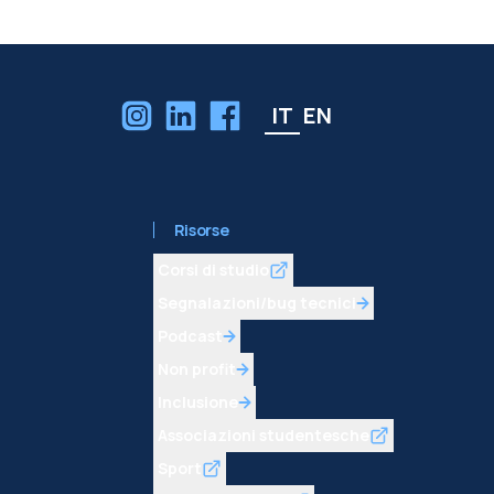
IT
EN
Risorse
Corsi di studio
Segnalazioni/bug tecnici
Podcast
Non profit
Inclusione
Associazioni studentesche
Sport