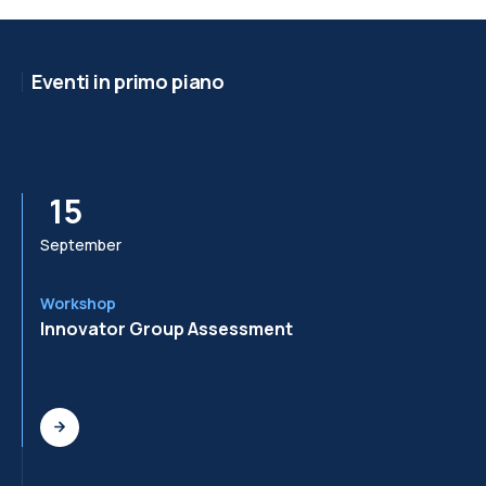
Eventi in primo piano
15
September
Se
Workshop
Wo
Innovator Group Assessment
In