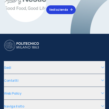
Vedi azienda
Sedi
Contatti
Web Policy
Naviga il sito