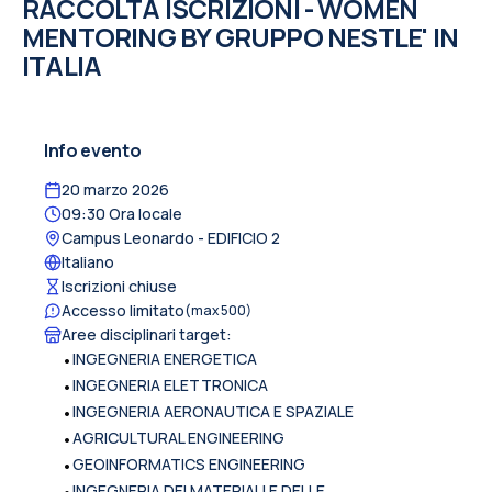
RACCOLTA ISCRIZIONI - WOMEN
MENTORING BY GRUPPO NESTLE' IN
ITALIA
Info evento
20 marzo 2026
09:30
Ora locale
Campus Leonardo
- EDIFICIO 2
Italiano
Iscrizioni chiuse
Accesso limitato
(max
500
)
Aree disciplinari target
:
•
INGEGNERIA ENERGETICA
•
INGEGNERIA ELETTRONICA
•
INGEGNERIA AERONAUTICA E SPAZIALE
•
AGRICULTURAL ENGINEERING
•
GEOINFORMATICS ENGINEERING
•
INGEGNERIA DEI MATERIALI E DELLE