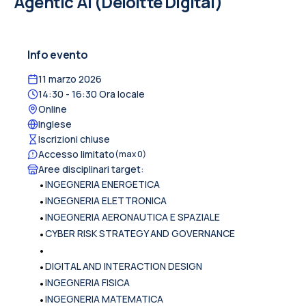
Agentic AI (Deloitte Digital)
Info evento
11 marzo 2026
14:30
- 16:30
Ora locale
Online
Inglese
Iscrizioni chiuse
Accesso limitato
(max
0
)
Aree disciplinari target
:
•
INGEGNERIA ENERGETICA
•
INGEGNERIA ELETTRONICA
•
INGEGNERIA AERONAUTICA E SPAZIALE
•
CYBER RISK STRATEGY AND GOVERNANCE
•
•
DIGITAL AND INTERACTION DESIGN
•
INGEGNERIA FISICA
•
INGEGNERIA MATEMATICA