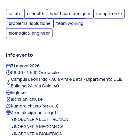
salute
e-health
healthcare designer
competenze
problema risoluzione
team working
biomedical engineer
Info evento
31 marzo 2026
09:30
- 13:30
Ora locale
Campus Leonardo
- Aula Alfa e Beta - Dipartimento DEIB,
Building 24, Via Golgi 40
Inglese
Iscrizioni chiuse
Numero chiuso
(max
100
)
Aree disciplinari target
:
•
INGEGNERIA ELETTRONICA
•
INGEGNERIA MECCANICA
•
INGEGNERIA BIOMEDICA