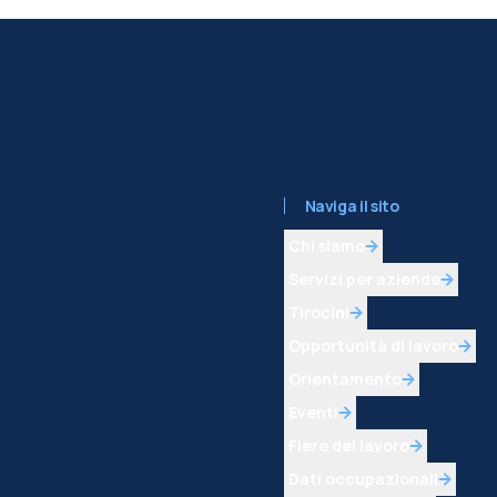
Naviga il sito
Chi siamo
Servizi per aziende
Tirocini
Opportunità di lavoro
Orientamento
Eventi
Fiere del lavoro
Dati occupazionali