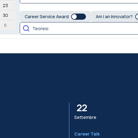
23
30
Career Service Award
Am I an Innovator?
6
22
Settembre
Career Talk