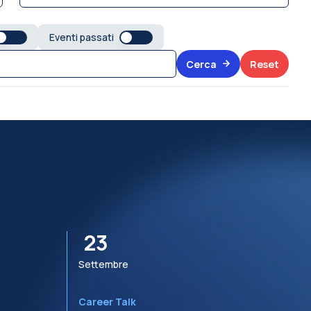
Eventi passati
Cerca
Reset
23
Settembre
S
Career Talk
R