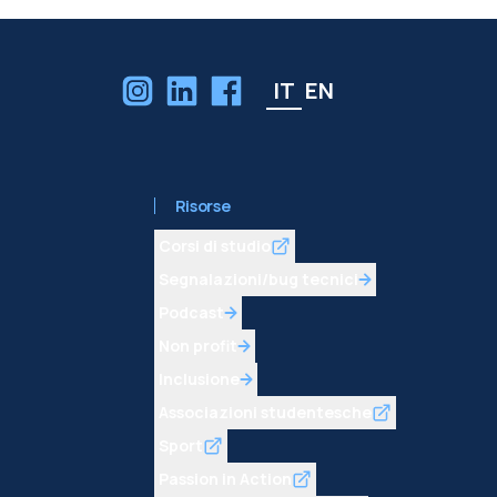
IT
EN
Risorse
Corsi di studio
Segnalazioni/bug tecnici
Podcast
Non profit
Inclusione
Associazioni studentesche
Sport
Passion in Action