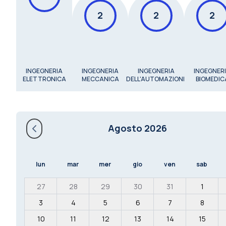
2
2
2
INGEGNERIA
INGEGNERIA
INGEGNERIA
INGEGNER
ELETTRONICA
MECCANICA
DELL'AUTOMAZIONE
BIOMEDIC
Agosto 2026
lun
mar
mer
gio
ven
sab
27
28
29
30
31
1
3
4
5
6
7
8
10
11
12
13
14
15