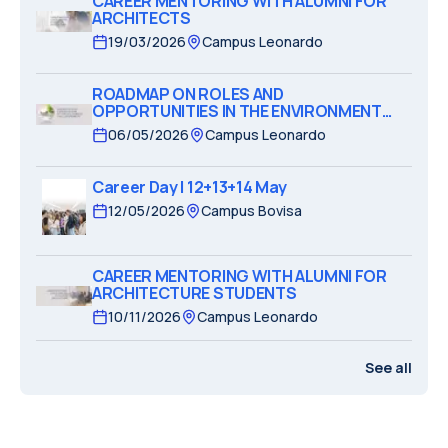
CAREER MENTORING WITH ALUMNI FOR
ARCHITECTS
19/03/2026
Campus Leonardo
ROADMAP ON ROLES AND
OPPORTUNITIES IN THE ENVIRONMENT
AND SUSTAINABILITY SECTOR
06/05/2026
Campus Leonardo
Career Day | 12+13+14 May
12/05/2026
Campus Bovisa
CAREER MENTORING WITH ALUMNI FOR
ARCHITECTURE STUDENTS
10/11/2026
Campus Leonardo
See all