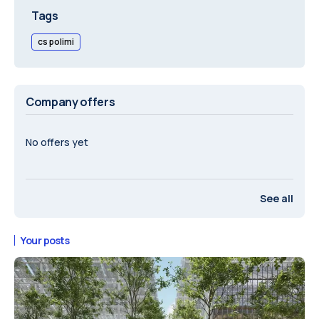
Tags
cs polimi
Company offers
No offers yet
See all
Your posts