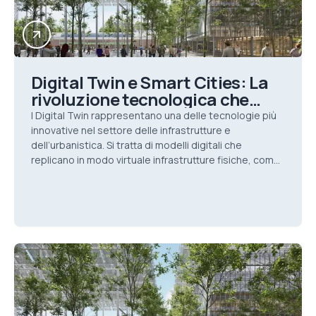
Digital Twin e Smart Cities: La
rivoluzione tecnologica che
cambierà il futuro delle
I Digital Twin rappresentano una delle tecnologie più
infrastrutture
innovative nel settore delle infrastrutture e
dell’urbanistica. Si tratta di modelli digitali che
replicano in modo virtuale infrastrutture fisiche, come
edifici, reti di trasporto o intere città, util