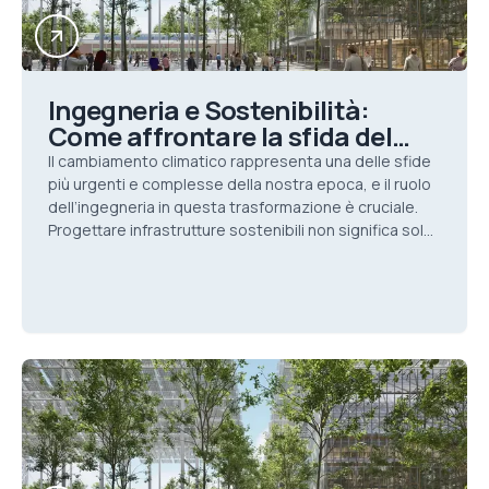
Ingegneria e Sostenibilità:
Come affrontare la sfida del
cambiamento climatico
Il cambiamento climatico rappresenta una delle sfide
più urgenti e complesse della nostra epoca, e il ruolo
dell’ingegneria in questa trasformazione è cruciale.
Progettare infrastrutture sostenibili non significa solo
ridurre le emissioni di CO₂, ma anche