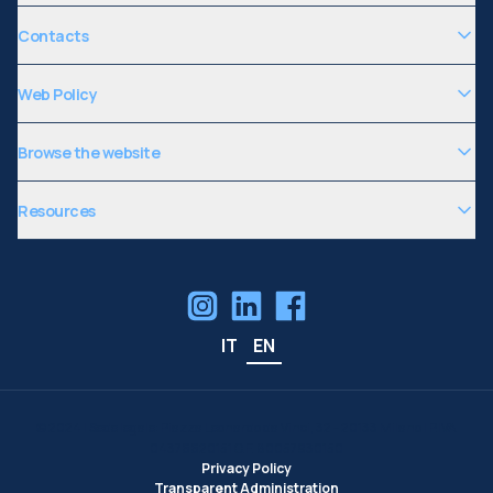
Contacts
Web Policy
Browse the website
Resources
IT
EN
©
2024
| Sede legale: Piazza Leonardo da Vinci, 32 - 20133 Milano | P.IVA
04376620151 C.F. 80057930150
Privacy Policy
Transparent Administration