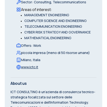
Sector
:
Consulting, Telecommunications
Areas of interest
:
•
MANAGEMENT ENGINEERING
•
COMPUTER SCIENCE AND ENGINEERING
•
TELECOMMUNICATION ENGINEERING
•
CYBER RISK STRATEGY AND GOVERNANCE
•
MATHEMATICAL ENGINEERING
Offers
:
Work
piccola impresa (meno di 50 risorse umane)
Milano
,
Italia
www.ictc.it
About us
ICT CONSULTING è un’azienda di consulenza tecnico-
strategica focalizzata sul settore delle
Telecomunicazioni e dell'Information Technology.