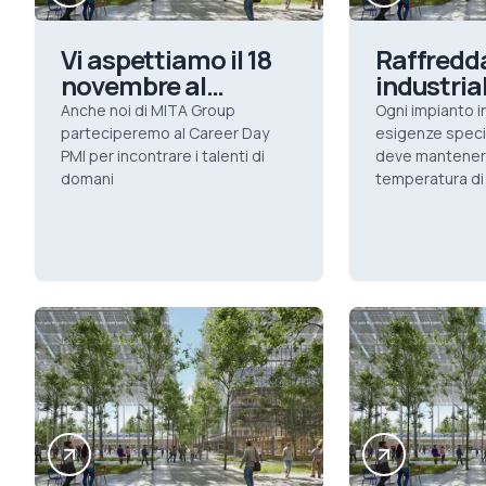
Vi aspettiamo il 18
Raffred
novembre al
industria
CARRER DAY PMI
puntare 
Anche noi di MITA Group
Ogni impianto i
gamma c
parteciperemo al Career Day
esigenze specif
PMI per incontrare i talenti di
di tecnol
deve mantenere
domani
temperatura di
produttivo comp
in zone con sca
ha come priorit
consumi energe
in MITA Coo