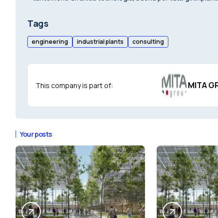
Tags
engineering
industrial plants
consulting
MITA G
This company is part of:
Your posts