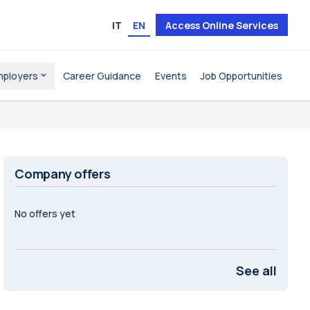
IT
EN
Access Online Services
mployers
Career Guidance
Events
Job Opportunities
Company offers
No offers yet
See all