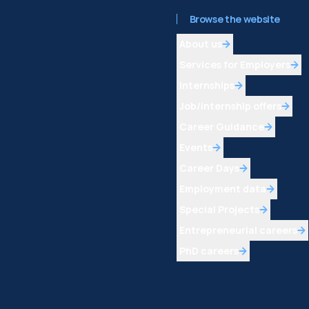
Browse the website
About us
Services for Employers
Internships
Job/internship offers
Career Guidance
Events
Career Days
Employment data
Special Projects
Entrepreneurial careers
PhD careers