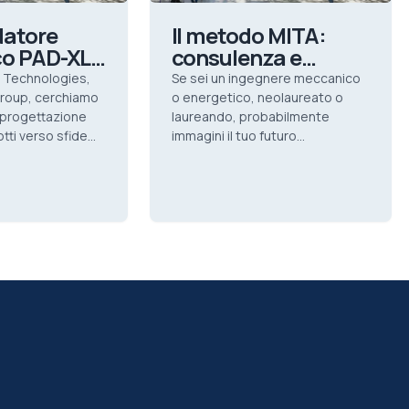
ddatore
Il metodo MITA:
co PAD-XL:
consulenza e
io del
ingegneria al
g Technologies,
Se sei un ingegnere meccanico
l
servizio del
Group, cerchiamo
o energetico, neolaureato o
amento
a progettazione
raffreddamento
laureando, probabilmente
tti verso sfide
immagini il tuo futuro
le
li: settori
unicamente tra calcoli, progetti
briche con
e schemi tecnici.
mitata di acqua,
rcano un
 affid