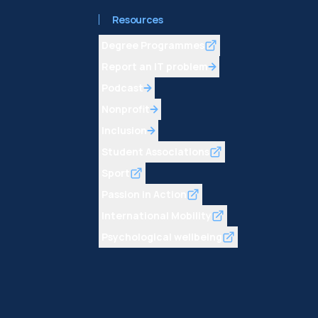
Resources
Degree Programmes
Report an IT problem
Podcast
Nonprofit
Inclusion
Student Associations
Sport
Passion in Action
International Mobility
Psychological wellbeing