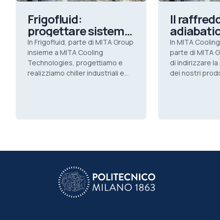
Frigofluid:
Il raffre
progettare sistemi
adiabati
di refrigerazione
un esemp
In Frigofluid, parte di MITA Group
In MITA Coolin
industriale
futuro de
insieme a MITA Cooling
parte di MITA 
complessi e su
Technologies, progettiamo e
raffredd
di indirizzare l
realizziamo chiller industriali e
dei nostri prodo
misura
industria
sistemi di refrigerazione
piuttosto… attua
completi.
energivori, fab
disponibilità li
aziende che ce
raffreddamento