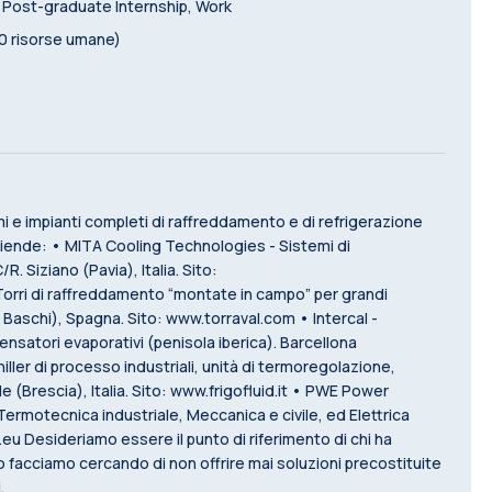
, Post-graduate Internship, Work
0 risorse umane)
 e impianti completi di raffreddamento e di refrigerazione
aziende: • MITA Cooling Technologies - Sistemi di
. Siziano (Pavia), Italia. Sito:
rri di raffreddamento “montate in campo” per grandi
 Baschi), Spagna. Sito: www.torraval.com • Intercal -
ensatori evaporativi (penisola iberica). Barcellona
iller di processo industriali, unità di termoregolazione,
le (Brescia), Italia. Sito: www.frigofluid.it • PWE Power
ermotecnica industriale, Meccanica e civile, ed Elettrica
eu Desideriamo essere il punto di riferimento di chi ha
o facciamo cercando di non offrire mai soluzioni precostituite
.