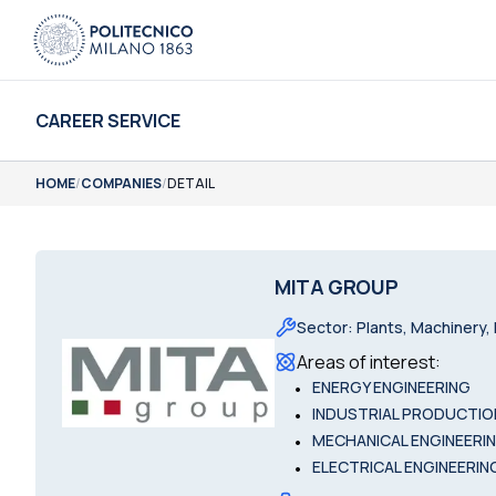
CAREER SERVICE
HOME
/
COMPANIES
/
DETAIL
MITA GROUP
Sector
:
Plants, Machinery,
Areas of interest
:
•
ENERGY ENGINEERING
•
INDUSTRIAL PRODUCTIO
•
MECHANICAL ENGINEERI
•
ELECTRICAL ENGINEERIN