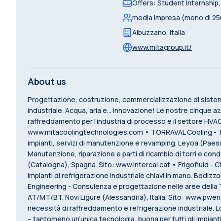
Offers
:
Student Internship
media impresa (meno di 25
Albuzzano
,
Italia
www.mitagroup.it/
About us
Progettazione, costruzione, commercializzazione di sistemi
industriale. Acqua, aria e... innovazione! Le nostre cinque 
raffreddamento per l’industria di processo e il settore HVAC/R
www.mitacoolingtechnologies.com • TORRAVAL Cooling - To
impianti, servizi di manutenzione e revamping. Leyoa (Paesi
Manutenzione, riparazione e parti di ricambio di torri e cond
(Catalogna), Spagna. Sito: www.intercal.cat • Frigofluid - Ch
impianti di refrigerazione industriale chiavi in mano. Bedizzo
Engineering - Consulenza e progettazione nelle aree della T
AT/MT/BT. Novi Ligure (Alessandria), Italia. Sito: www.pwen.
necessità di raffreddamento e refrigerazione industriale. L
– tantomeno un’unica tecnologia, buona per tutti gli impianti