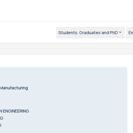
Students, Graduates and PhD
E
 Manufacturing
N ENGINEERING
NG
G