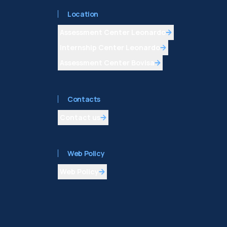
Location
Assessment Center Leonardo
Internship Center Leonardo
Assessment Center Bovisa
Contacts
Contact us
Web Policy
Web Policy