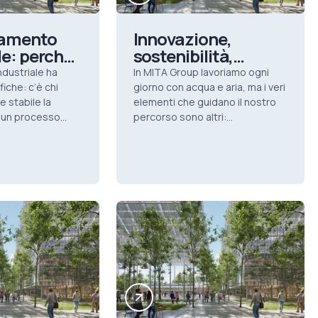
damento
Innovazione,
le: perché
sostenibilità,
su una
persone: gli
ndustriale ha
In MITA Group lavoriamo ogni
ompleta
elementi che
iche: c’è chi
giorno con acqua e aria, ma i veri
ogie
 stabile la
muovono MITA
elementi che guidano il nostro
 un processo
percorso sono altri:
Group
lesso, chi lavora
innovazione, sostenibilità,
rsità d’acqua, chi
progettualità. E naturalmente le
à la riduzione dei
nostre persone.
tici. Per questo,