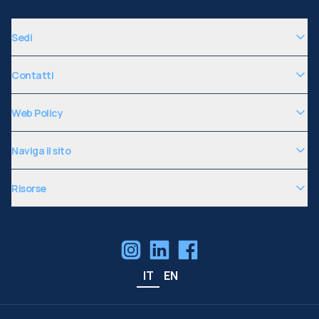
Sedi
Contatti
Web Policy
Naviga il sito
Risorse
IT
EN