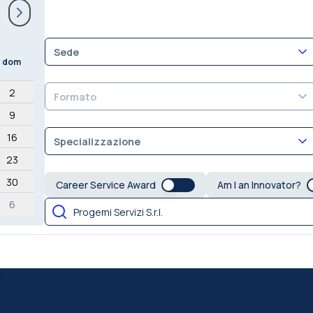
Sede
dom
2
Formato
9
16
Specializzazione
23
30
Career Service Award
Am I an Innovator?
6