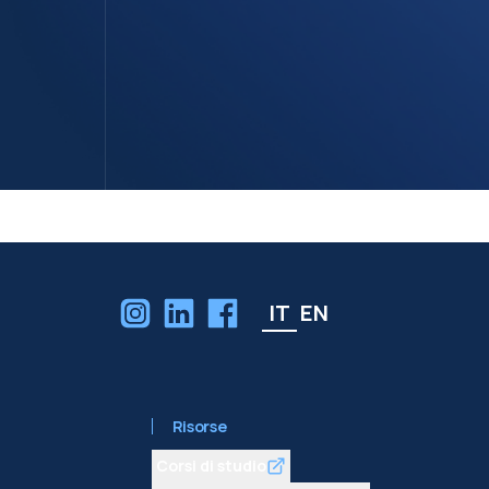
IT
EN
Risorse
Corsi di studio