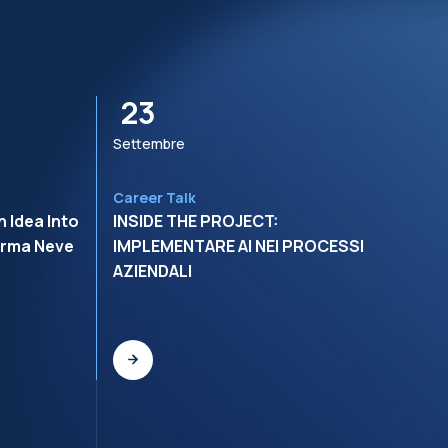
23
Settembre
S
Career Talk
R
 Idea Into
INSIDE THE PROJECT:
C
erma Neve
IMPLEMENTARE AI NEI PROCESSI
B
AZIENDALI