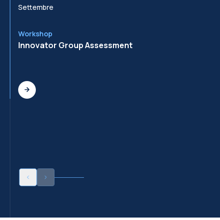
Settembre
Se
Workshop
Wo
Innovator Group Assessment
In