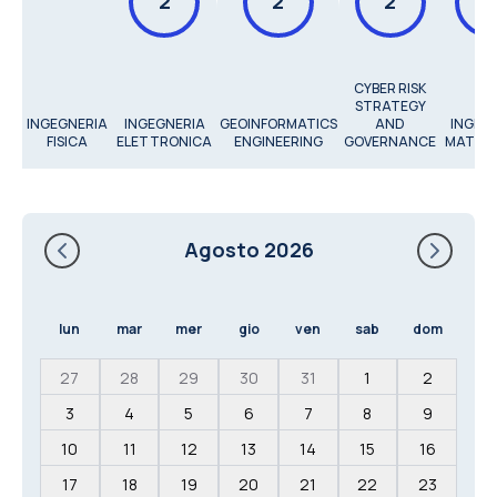
2
2
2
2
CYBER RISK
STRATEGY
INGEGNERIA
INGEGNERIA
GEOINFORMATICS
AND
INGEG
FISICA
ELETTRONICA
ENGINEERING
GOVERNANCE
MATEM
Agosto 2026
lun
mar
mer
gio
ven
sab
dom
27
28
29
30
31
1
2
3
4
5
6
7
8
9
10
11
12
13
14
15
16
17
18
19
20
21
22
23