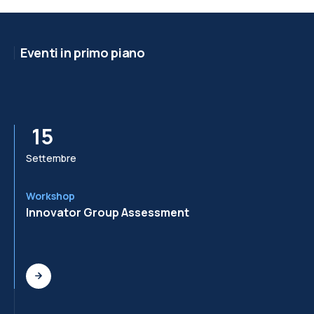
Eventi in primo piano
15
Settembre
Se
Workshop
Wo
Innovator Group Assessment
In