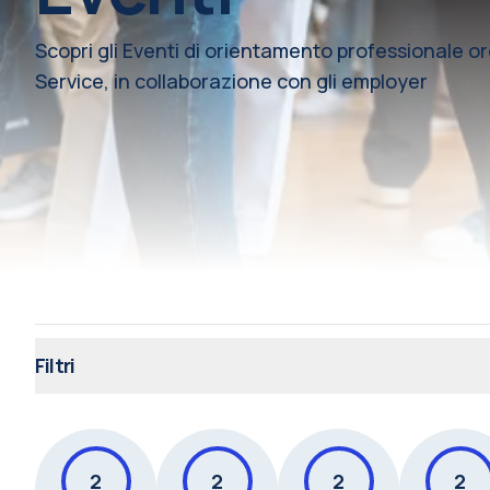
Scopri gli Eventi di orientamento professionale o
Service, in collaborazione con gli employer
Filtri
2
2
2
2