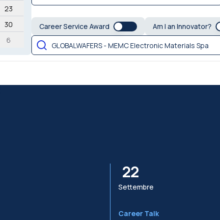
23
30
Career Service Award
Am I an Innovator?
6
22
Settembre
Career Talk