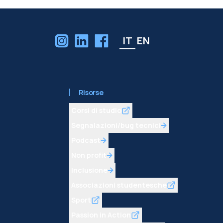
IT
EN
Risorse
Corsi di studio
Segnalazioni/bug tecnici
Podcast
Non profit
Inclusione
Associazioni studentesche
Sport
Passion in Action