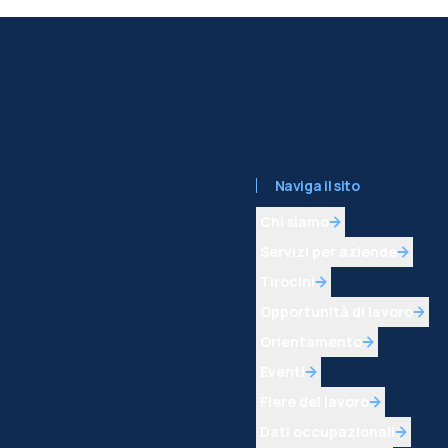
Naviga il sito
Chi siamo
Servizi per aziende
Tirocini
Opportunità di lavoro
Orientamento
Eventi
Fiere del lavoro
Dati occupazionali