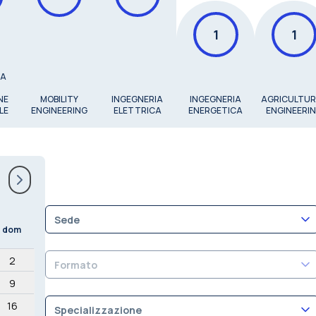
1
1
IA
NE
MOBILITY
INGEGNERIA
INGEGNERIA
AGRICULTUR
LE
ENGINEERING
ELETTRICA
ENERGETICA
ENGINEERI
Sede
dom
2
Formato
9
16
Specializzazione