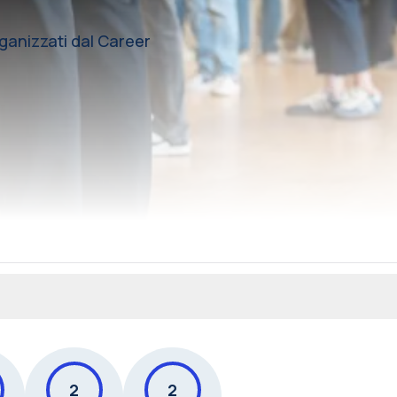
rganizzati dal Career
2
2