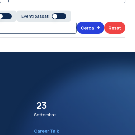
Eventi passati
Cerca
Reset
23
Settembre
S
Career Talk
R