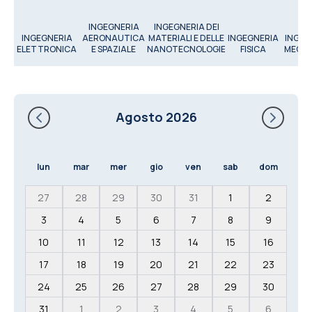
INGEGNERIA
INGEGNERIA DEI
INGEGNERIA
AERONAUTICA
MATERIALI E DELLE
INGEGNERIA
INGEG
ELETTRONICA
E SPAZIALE
NANOTECNOLOGIE
FISICA
MECC
Agosto 2026
lun
mar
mer
gio
ven
sab
dom
27
28
29
30
31
1
2
3
4
5
6
7
8
9
10
11
12
13
14
15
16
17
18
19
20
21
22
23
24
25
26
27
28
29
30
31
1
2
3
4
5
6