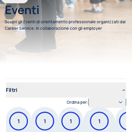
Eventi
Scopri gli Eventi di orientamento professionale organizzati dal
Career Service, in collaborazione con gli employer
Filtri
Ordina per:
1
1
1
1
1