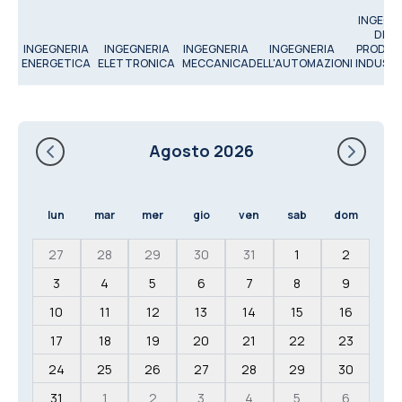
INGEGN
DELL
INGEGNERIA
INGEGNERIA
INGEGNERIA
INGEGNERIA
PRODUZ
ENERGETICA
ELETTRONICA
MECCANICA
DELL'AUTOMAZIONE
INDUSTR
Agosto 2026
lun
mar
mer
gio
ven
sab
dom
27
28
29
30
31
1
2
3
4
5
6
7
8
9
10
11
12
13
14
15
16
17
18
19
20
21
22
23
24
25
26
27
28
29
30
31
1
2
3
4
5
6