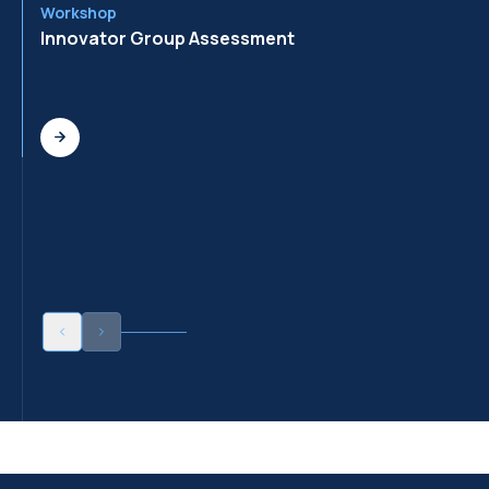
Workshop
Wo
Innovator Group Assessment
In