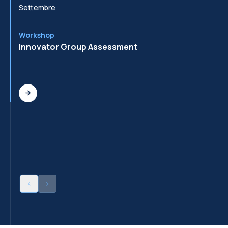
Settembre
Se
Workshop
Wo
Innovator Group Assessment
In