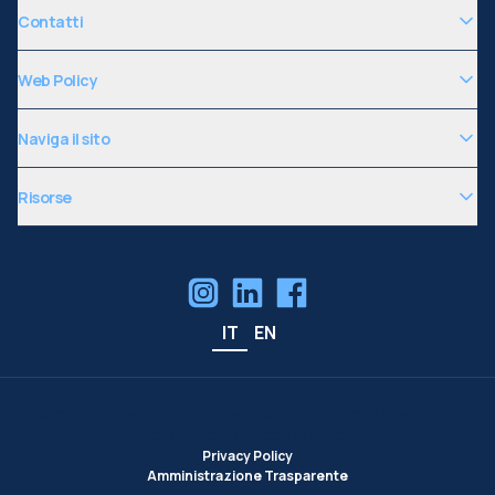
Contatti
Web Policy
Naviga il sito
Risorse
IT
EN
©
2024
| Sede legale: Piazza Leonardo da Vinci, 32 - 20133 Milano | P.IVA
04376620151 C.F. 80057930150
Privacy Policy
Amministrazione Trasparente