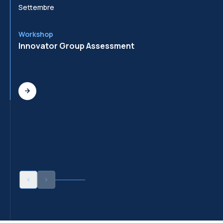
Settembre
Se
Workshop
Wo
Innovator Group Assessment
In