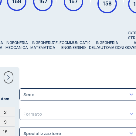
168
167
167
158
CYBE
STR
IA
INGEGNERIA
INGEGNERIA
TELECOMMUNICATION
INGEGNERIA
A
MECCANICA
MATEMATICA
ENGINEERING
DELL'AUTOMAZIONE
GOVE
Sede
dom
2
Formato
9
16
Specializzazione