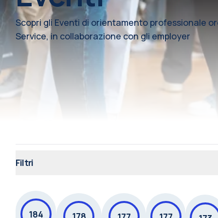
Scopri gli Eventi di orientamento professionale o
Service, in collaborazione con gli employer
Filtri
184
178
177
177
173