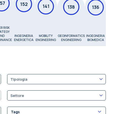
157
152
141
138
136
R RISK
ATEGY
IN
AND
INGEGNERIA
MOBILITY
GEOINFORMATICS
INGEGNERIA
AER
RNANCE
ENERGETICA
ENGINEERING
ENGINEERING
BIOMEDICA
E 
Tipologia
Settore
Tags