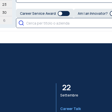
23
30
Career Service Award
Am I an Innovator?
6
22
Settembre
Career Talk