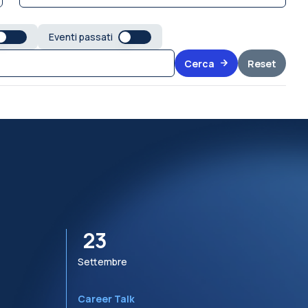
Eventi passati
Cerca
Reset
23
Settembre
S
Career Talk
R