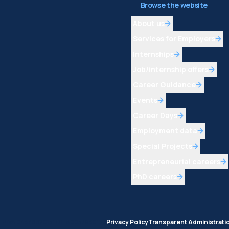
Browse the website
About us
Services for Employers
Internships
Job/internship offers
Career Guidance
Events
Career Days
Employment data
Special Projects
Entrepreneurial careers
PhD careers
Privacy Policy
Transparent Administrati
no | P.IVA 04376620151 C.F. 80057930150