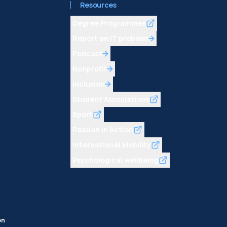
Resources
Degree Programmes
Report an IT problem
Podcast
Nonprofit
Inclusion
Student Associations
Sport
Passion in Action
International Mobility
Psychological wellbeing
on