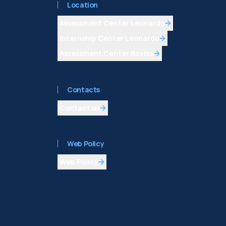
Location
Assessment Center Leonardo
Internship Center Leonardo
Assessment Center Bovisa
Contacts
Contact us
Web Policy
Web Policy
©
2024
| Sede legale: Piazza Leonardo da Vinci, 32 - 20133 Mila