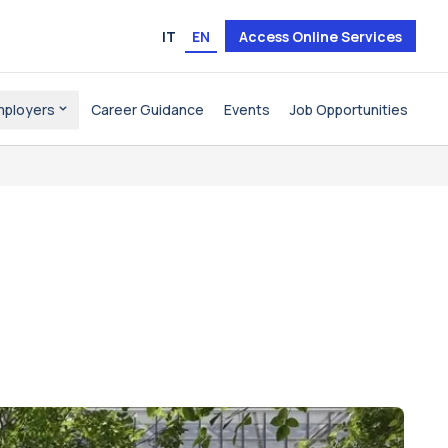
IT
EN
Access Online Services
mployers
Career Guidance
Events
Job Opportunities