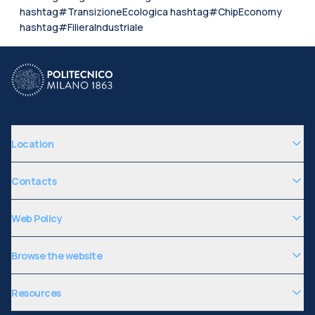
hashtag#TransizioneEcologica hashtag#ChipEconomy
hashtag#FilieraIndustriale
Location
Contacts
Web Policy
Browse the website
Resources