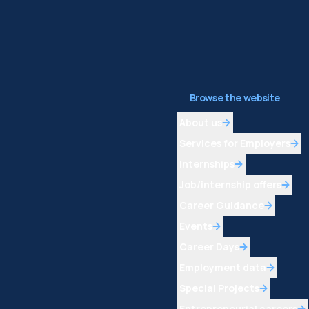
Browse the website
About us
Services for Employers
Internships
Job/internship offers
Career Guidance
Events
Career Days
Employment data
Special Projects
Entrepreneurial careers