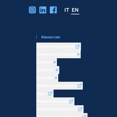
IT
EN
Resources
Degree Programmes
Report an IT problem
Podcast
Nonprofit
Inclusion
Student Associations
Sport
Passion in Action
International Mobility
Psychological wellbeing