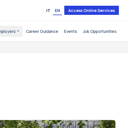
IT
EN
Access Online Services
mployers
Career Guidance
Events
Job Opportunities