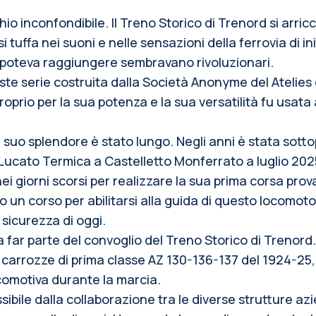
hio inconfondibile. Il Treno Storico di Trenord si arricc
i tuffa nei suoni e nelle sensazioni della ferrovia di 
8 poteva raggiungere sembravano rivoluzionari.
ste serie costruita dalla Società Anonyme del Atelie
oprio per la sua potenza e la sua versatilità fu usata a
 suo splendore è stato lungo. Negli anni è stata sottop
 Lucato Termica a Castelletto Monferrato a luglio 2025
i giorni scorsi per realizzare la sua prima corsa prov
un corso per abilitarsi alla guida di questo locomoto
 sicurezza di oggi.
 a far parte del convoglio del Treno Storico di Treno
carrozze di prima classe AZ 130-136-137 del 1924-25, d
comotiva durante la marcia.
ssibile dalla collaborazione tra le diverse strutture a