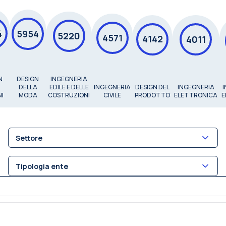
4
5954
5220
4571
4142
4011
N
DESIGN
INGEGNERIA
DELLA
EDILE E DELLE
INGEGNERIA
DESIGN DEL
INGEGNERIA
NI
MODA
COSTRUZIONI
CIVILE
PRODOTTO
ELETTRONICA
E
Settore
Tipologia ente