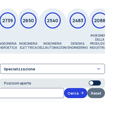
2739
2650
2540
2483
2088
INGEGNERIA
DELLA
INGEGNERIA
INGEGNERIA
INGEGNERIA
DESIGN &
PRODUZIONE
NERGETICA
ELETTRICA
DELL'AUTOMAZIONE
ENGINEERING
INDUSTRIALE
Specializzazione
Posizioni aperte
Cerca
Reset