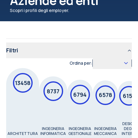
Aziende ed enti
Scopri i profili degli employer.
Filtri
Ordina per:
13458
8737
6794
6578
6154
DESIGN
INGEGNERIA
INGEGNERIA
INGEGNERIA
DEGLI
ARCHITETTURA
INFORMATICA
GESTIONALE
MECCANICA
INTERNI