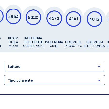
4
5954
5220
4572
4141
4012
N
DESIGN
INGEGNERIA
DELLA
EDILE E DELLE
INGEGNERIA
DESIGN DEL
INGEGNERIA
NI
MODA
COSTRUZIONI
CIVILE
PRODOTTO
ELETTRONICA
E
Settore
Tipologia ente