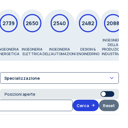
2739
2650
2540
2482
2088
INGEGNERIA
DELLA
INGEGNERIA
INGEGNERIA
INGEGNERIA
DESIGN &
PRODUZIONE
NERGETICA
ELETTRICA
DELL'AUTOMAZIONE
ENGINEERING
INDUSTRIALE
Specializzazione
Posizioni aperte
Cerca
Reset