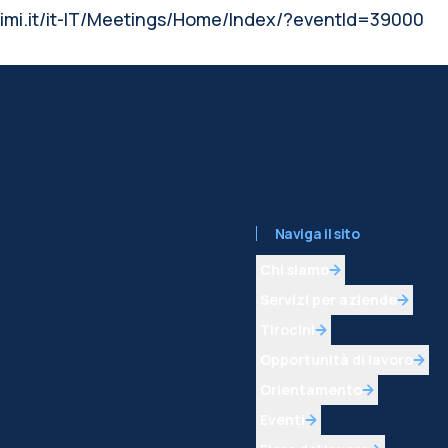
olimi.it/it-IT/Meetings/Home/Index/?eventId=39000
Naviga il sito
Chi siamo
Servizi per aziende
Tirocini
Opportunità di lavoro
Orientamento
Eventi