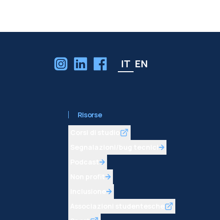
IT
EN
Risorse
Corsi di studio
Segnalazioni/bug tecnici
Podcast
Non profit
Inclusione
Associazioni studentesche