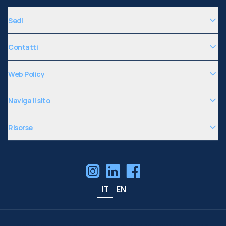
Sedi
Contatti
Web Policy
Naviga il sito
Risorse
IT
EN