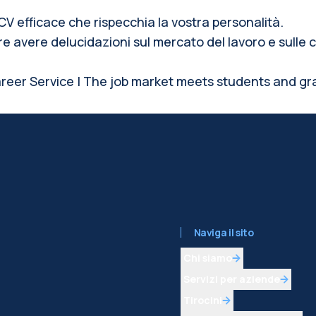
 CV efficace che rispecchia la vostra personalità.
ure avere delucidazioni sul mercato del lavoro e sul
eer Service | The job market meets students and gra
Naviga il sito
Chi siamo
Servizi per aziende
Tirocini