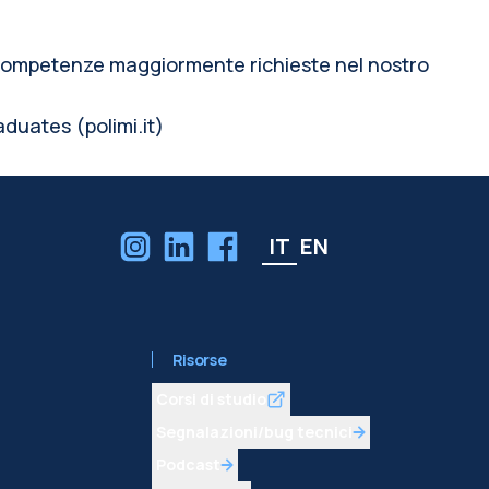
le competenze maggiormente richieste nel nostro
duates (polimi.it)
IT
EN
Risorse
Corsi di studio
Segnalazioni/bug tecnici
Podcast