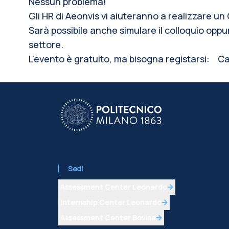
Nessun problema!
Gli HR di Aeonvis vi aiuteranno a realizzare un
Sarà possibile anche simulare il colloquio opp
settore.
L'evento è gratuito, ma bisogna registarsi:
Car
Sedi
Assessment Center Leonardo
Internship Center Leonardo
Assessment Center Bovisa