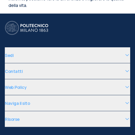
della vita.
Sedi
Contatti
Web Policy
Naviga il sito
Risorse