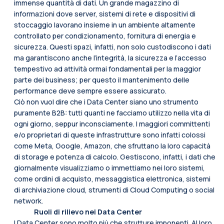
immense quantità di dati. Un grande magazzino di
informazioni dove server, sistemi di rete e dispositivi di
stoccaggio lavorano insieme in un ambiente altamente
controllato per condizionamento, fornitura di energia e
sicurezza. Questi spazi, infatti, non solo custodiscono i dati
ma garantiscono anche l’integrità, la sicurezza e l’accesso
tempestivo ad attività ormai fondamentali per la maggior
parte dei business; per questo il mantenimento delle
performance deve sempre essere assicurato.
Ciò non vuol dire che i Data Center siano uno strumento
puramente B2B: tutti quanti ne facciamo utilizzo nella vita di
ogni giorno, seppur inconsciamente. I maggiori committenti
e/o proprietari di queste infrastrutture sono infatti colossi
come Meta, Google, Amazon, che sfruttano la loro capacità
di storage e potenza di calcolo. Gestiscono, infatti, i dati che
giornalmente visualizziamo o immettiamo nei loro sistemi,
come ordini di acquisto, messaggistica elettronica, sistemi
di archiviazione cloud, strumenti di Cloud Computing o social
network.
Ruoli di rilievo nei Data Center
I Data Center sono molto più che strutture imponenti. Al loro