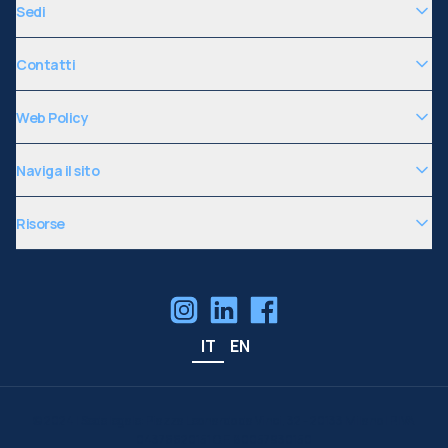
Sedi
Contatti
Web Policy
Naviga il sito
Risorse
IT
EN
©
2024
| Sede legale: Piazza Leonardo da Vinci, 32 - 20133 Milano | P.IVA
04376620151 C.F. 80057930150