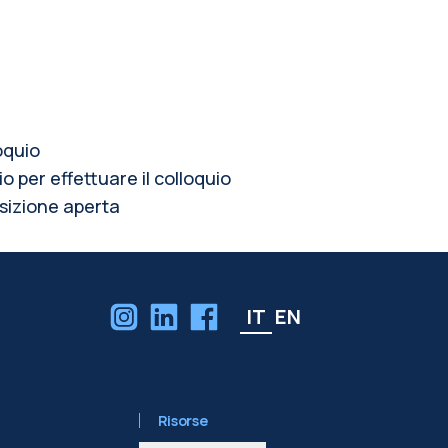
oquio
 per effettuare il colloquio
osizione aperta
IT
EN
Risorse