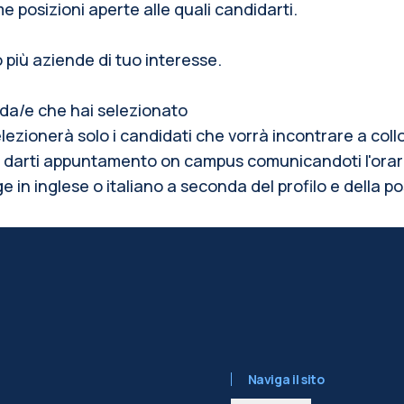
me posizioni aperte alle quali candidarti.
 o più aziende di tuo interesse.
enda/e che hai selezionato
lezionerà solo i candidati che vorrà incontrare a coll
er darti appuntamento on campus comunicandoti l'orario
ge in inglese o italiano a seconda del profilo e della p
Naviga il sito