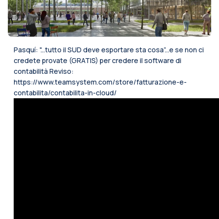
Pasquí: "...tutto il SUD deve esportare sta cosa”...e se non ci
credete provate (GRATIS) per credere il software di
contabilità Reviso:
https://
www.teamsystem.com/store/fatturazione-e-
contabilita/contabilita-in-cloud/