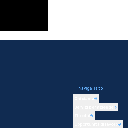
Naviga il sito
Chi siamo
Servizi per aziende
Tirocini
Opportunità di lavoro