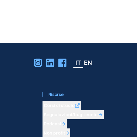
IT
EN
Risorse
Corsi di studio
Segnalazioni/bug tecnici
Podcast
Non profit