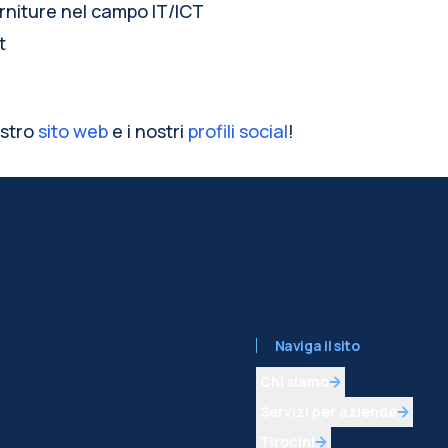
rniture nel campo IT/ICT
t
ostro 
sito web
 e i nostri 
profili social
!
Naviga il sito
Chi siamo
Servizi per aziende
Tirocini