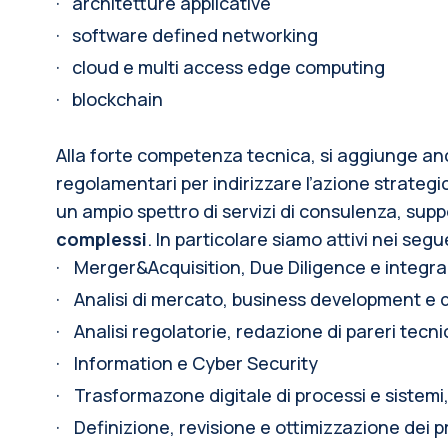
·
architetture applicative
·
software defined networking 
·
cloud e multi access edge computing
·
blockchain
Alla forte competenza tecnica, si aggiunge anc
regolamentari per indirizzare l’azione strategica
un ampio spettro di servizi di consulenza, suppo
complessi
. In particolare siamo attivi nei segu
·
Merger&Acquisition, Due Diligence e integra
·
Analisi di mercato, business development e d
·
Analisi regolatorie, redazione di pareri tecn
·
Information e Cyber Security
·
Trasformazone digitale di processi e sistemi,
·
Definizione, revisione e ottimizzazione dei p