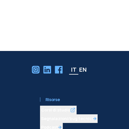
IT
EN
Risorse
Corsi di studio
Segnalazioni/bug tecnici
Podcast