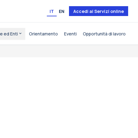
IT
EN
Accedi ai Servizi online
e ed Enti
Orientamento
Eventi
Opportunità di lavoro