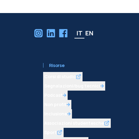
IT
EN
Risorse
Corsi di studio
Segnalazioni/bug tecnici
Podcast
Non profit
Inclusione
Associazioni studentesche
Sport