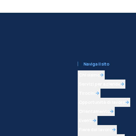
Naviga il sito
Chi siamo
Servizi per aziende
Tirocini
Opportunità di lavoro
Orientamento
Eventi
Fiere del lavoro