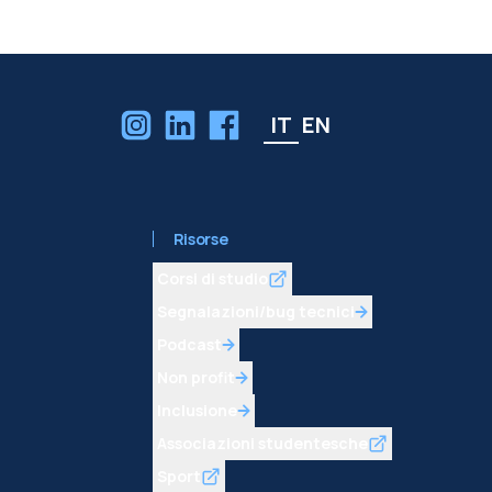
IT
EN
Risorse
Corsi di studio
Segnalazioni/bug tecnici
Podcast
Non profit
Inclusione
Associazioni studentesche
Sport