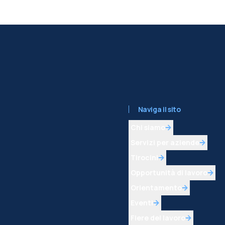
Naviga il sito
Chi siamo
Servizi per aziende
Tirocini
Opportunità di lavoro
Orientamento
Eventi
Fiere del lavoro